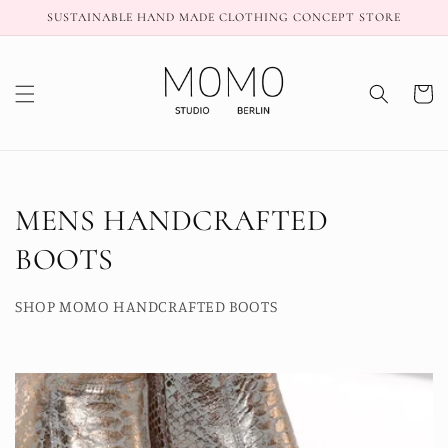
Direkt
SUSTAINABLE HAND MADE CLOTHING CONCEPT STORE
zum
Inhalt
Warenko
K
MENS HANDCRAFTED
a
BOOTS
t
SHOP MOMO HANDCRAFTED BOOTS
e
g
o