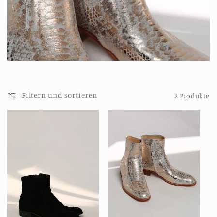
r
i
e
:
Filtern und sortieren
2 Produkte